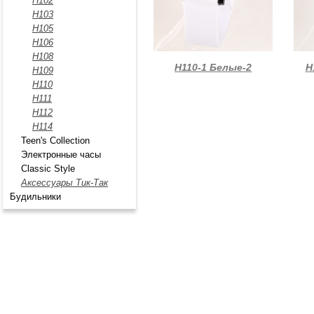
Н102
H103
H105
Н106
Н108
Н110-1 Белые-2
Н
Н109
Н110
Н111
H112
Н114
Teen's Collection
Электронные часы
Classic Style
Аксессуары Тик-Так
Будильники