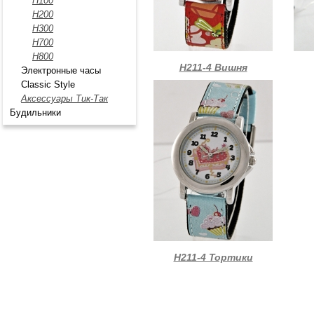
H100
H200
Н300
H700
H800
Н211-4 Вишня
Электронные часы
Classic Style
Аксессуары Тик-Так
Будильники
Н211-4 Тортики