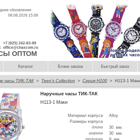
дние обновления
08.08.2026 15:08
+7 (925) 342-83-99
l:
office@chascom.ru
СЫ ОПТОМ
Каталог
Бланк заказа
Быстрый заказ
е часы ТИК-ТАК
>
Teen's Collection
>
Серия H100
> Н113-1 Мак
Наручные часы ТИК-ТАК
Н113-1 Маки
Материал корпуса
Alloy
Размеры корпуса
длина
30 мм.
ширина
30 мм.
толщина
9 мм.