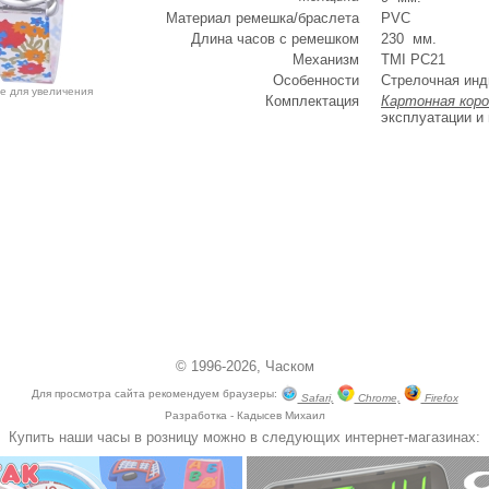
Материал ремешка/браслета
PVC
Длина часов с ремешком
230 мм.
Механизм
TMI PC21
Особенности
Стрелочная инд
е для увеличения
Комплектация
Картонная коро
эксплуатации и
© 1996-2026,
Часком
Для просмотра сайта рекомендуем браузеры:
Safari,
Chrome,
Firefox
Разработка - Кадысев Михаил
Купить наши часы в розницу можно в следующих интернет-магазинах: