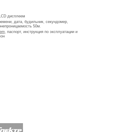
 LCD дисплеем
емени, дата, будильник, секундомер,
онепроницаемость 50м.
кет
, паспорт, инструкция по эксплуатации и
лон