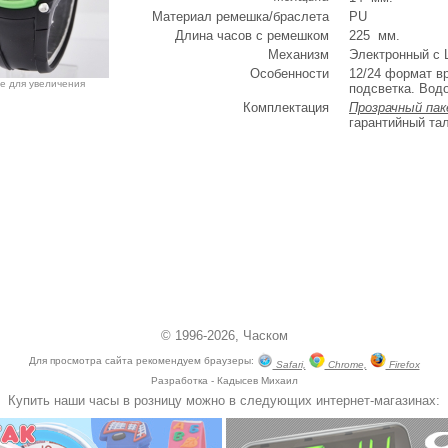
Материал ремешка/браслета
PU
Длина часов с ремешком
225 мм.
Механизм
Электронный с
Особенности
12/24 формат вр
е для увеличения
подсветка. Вод
Комплектация
Прозрачный па
гарантийный та
© 1996-2026,
Часком
Для просмотра сайта рекомендуем браузеры:
Safari,
Chrome,
Firefox
Разработка - Кадысев Михаил
Купить наши часы в розницу можно в следующих интернет-магазинах: