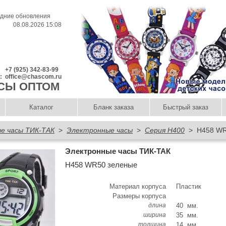
дние обновления
08.08.2026 15:08
+7 (925) 342-83-99
l:
office@chascom.ru
СЫ ОПТОМ
Каталог
Бланк заказа
Быстрый заказ
е часы ТИК-ТАК
>
Электронные часы
>
Серия H400
> Н458 WR
Электронные часы ТИК-ТАК
Н458 WR50 зеленые
Материал корпуса
Пластик
Размеры корпуса
длина
40 мм.
ширина
35 мм.
толщина
14 мм.