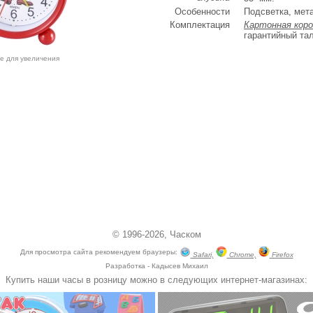
Особенности
Подсветка, мет
Комплектация
Картонная коро
гарантийный та
е для увеличения
© 1996-2026,
Часком
Для просмотра сайта рекомендуем браузеры:
Safari,
Chrome,
Firefox
Разработка - Кадысев Михаил
Купить наши часы в розницу можно в следующих интернет-магазинах: