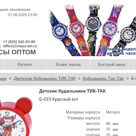
дние обновления
07.08.2026 23:08
+7 (925) 342-83-99
l:
office@chascom.ru
СЫ ОПТОМ
Каталог
Бланк заказа
Быстрый заказ
ики
>
Детские будильники ТИК-ТАК
>
Будильники Тик-Так
> Б-0
Детские будильники ТИК-ТАК
Б-019 Красный кот
Материал корпуса
Металл
Размеры корпуса
высота
90 мм.
ширина
75 мм.
глубина
35 мм.