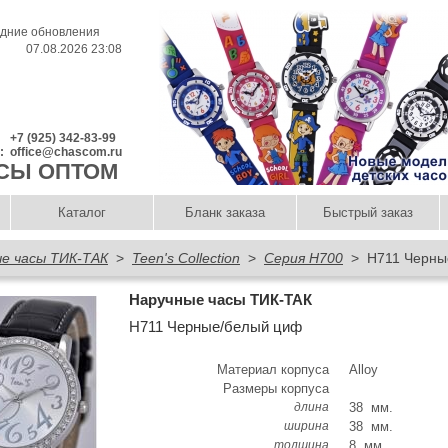
дние обновления
07.08.2026 23:08
+7 (925) 342-83-99
l:
office@chascom.ru
СЫ ОПТОМ
Каталог
Бланк заказа
Быстрый заказ
е часы ТИК-ТАК
>
Teen's Collection
>
Серия H700
> Н711 Черны
Наручные часы ТИК-ТАК
Н711 Черные/белый циф
Материал корпуса
Alloy
Размеры корпуса
длина
38 мм.
ширина
38 мм.
толщина
8 мм.