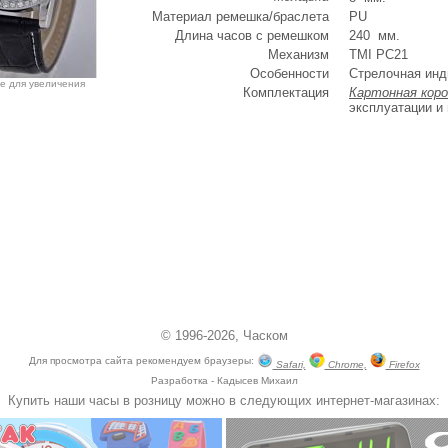
Материал ремешка/браслета
PU
Длина часов с ремешком
240 мм.
Механизм
TMI PC21
Особенности
Стрелочная инд
е для увеличения
Комплектация
Картонная коро
эксплуатации и
© 1996-2026,
Часком
Для просмотра сайта рекомендуем браузеры:
Safari,
Chrome,
Firefox
Разработка - Кадысев Михаил
Купить наши часы в розницу можно в следующих интернет-магазинах: