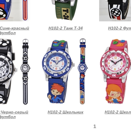
 Сине-красный
Н102-2 Танк Т-34
Н102-2 Фу
футбол
 Черно-серый
Н102-2 Школьник
Н102-2 Шко
футбол
1