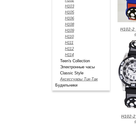
Н102
H103
H105
Н106
Н108
Н102-2
Н109
Н110
Н111
H112
Н114
Teen's Collection
Электронные часы
Classic Style
Аксессуары Тик-Так
Будильники
Н102-2