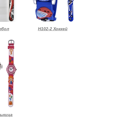
тбол
Н102-2 Хоккей
льница