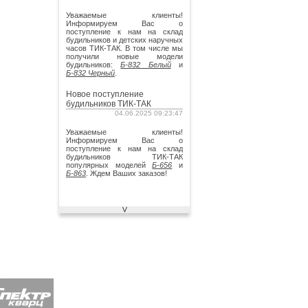
Уважаемые клиенты!
Информируем Вас о
поступление к нам на склад
будильников и детских наручных
часов ТИК-ТАК
. В том числе мы
получили новые модели
будильников:
Б-832 Белый
и
Б-832 Черный
.
Новое поступление
будильников ТИК-ТАК
04.06.2025 09:23:47
Уважаемые клиенты!
Информируем Вас о
поступление к нам на склад
будильников ТИК-ТАК
популярных моделей
Б-656
и
Б-863
. Ждем Ваших заказов!
Новое поступление детских
⋁
часов ТИК-ТАК
19.12.2024 09:17:05
Информируем Вас о
поступлении к нам на склад
новой партии детских
стрелочных часов ТИК-ТАК. В
том числе мы получили новую
модель
Тик-Так Н101-4 серые
.
Ждем Ваших заказов!