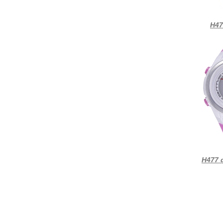
Н47
Н477