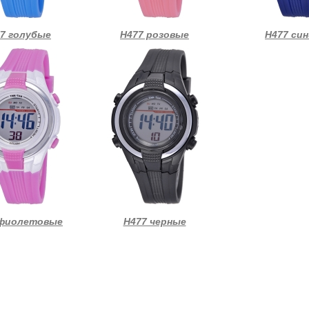
7 голубые
Н477 розовые
Н477 син
 фиолетовые
Н477 черные